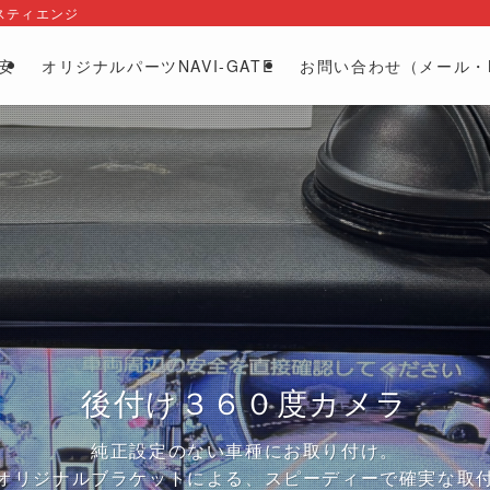
スティエンジ
安
オリジナルパーツNAVI-GATE
お問い合わせ（メール・L
株式会社エスティエンジ
後付け３６０度カメラ
ラック・バスなどの業務用車両
外注作業承ります
カーナビ・ドラレコの取り付けのプロフェッショナル
純正設定のない車種にお取り付け。
お取り付け以外にも用品取付、バンパー交換などの部品
務用車両得意です。カメラ類、デジタコ、お任せくださ
オリジナルブラケットによる、スピーディーで確実な取
メカニックへ直接依頼で中間マージンゼロ！