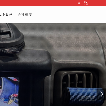
INE）
会社概要
歓迎
交換も承ります
い！
付