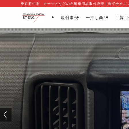
東京府中市 カーナビなどの自動車用品取付販売 | 株式会社エ
取付事例
一押し商品
工賃目
ト
純正電装品の
業