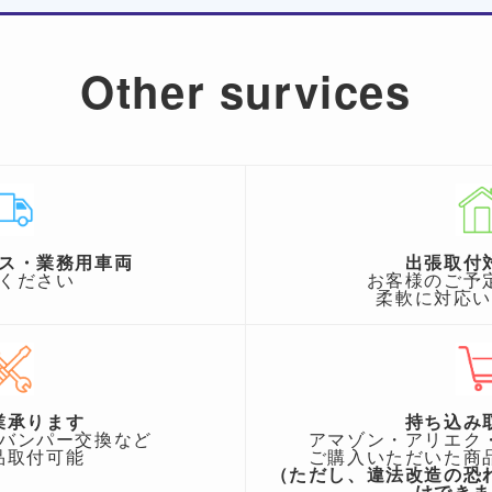
Other survices
ス・業務用車両
出張取付
ください
お客様のご予
柔軟に対応
業承ります
持ち込み
バンパー交換など
アマゾン・アリエク
品取付可能
ご購入いただいた商
（ただし、違法改造の恐
けでき