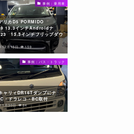
事例：乗用車
デリカD5 PORMIDO
09 13.3インチAndroidナ
223 13.3インチフリップダウ
年12月15日
159
事例：バス・トラック
キャリィDR16Tダンプにナ
TC・ドラレコ・BC取付
5年1月30日
64