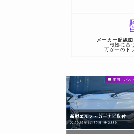
メーカー配線図
根拠に基
万が一のト
事例：バス
新型エルフ・カーナビ取付
2025年1月30日
2839