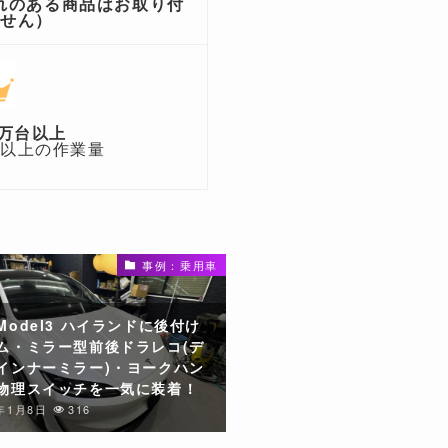
れのある商品はお取り付
ません）
万台以上
台以上の作業量
事例：乗用車
Model3 ハイランドに後付け
ム・ミラー型前後ドラレコ(デ
インナーミラー)・ヨークハン
物理スイッチを一気に装着！
6年1月8日
316