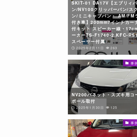
SKIT-01 DA17V【エブリィ
ン/NV100クリッパーバン/ス
ン/ミニキャブバン・ AM/FM
付き車】200mm7インチカー
付キット スピーカー線・17c
ーカーTS-F1740-2.KFC-RS
スペーサー付属
2025年2月11日
263
事
NV200バネット・スズキ用コ
ポール取付
2025年1月30日
125
事