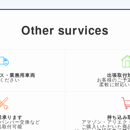
Other survices
ス・業務用車両
出張取付
ください
お客様のご予
柔軟に対応
業承ります
持ち込み
バンパー交換など
アマゾン・アリエク
品取付可能
ご購入いただいた商