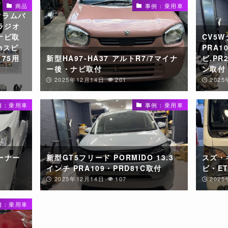
バ
商品
事例：乗用車
クラムバ
ラジオ
ナビ取
CV5W
mスピ
PRA1
175用
新型HA97-HA37 アルトR7/7マイナ
ビ.PR
ー後・ナビ取付
ン取付
2025年12月14日
201
2025
例：乗用車
事例：乗用車
ーナー
新型GT5フリード PORMIDO 13.3
スズ・
インチ PRA109・PRD81C取付
ビ・E
2025年12月14日
107
202
例：乗用車