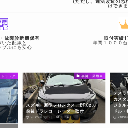
（ただし、違法改造の恐
けでき
・故障診断機保有
取付実績1
づいた配線と
年間１０００
ラブルにも安心
・トラック
事例：乗用車
テスラ
カスタ
スズキ 新型フロンクス、ETC2.0・
ジタル
前後ドラレコ・レーダー取付
ドル・
2025年3月9日
1354
202